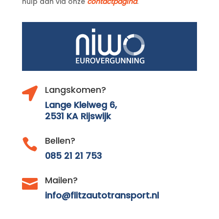
hulp aan via onze
contactpagina
.
Langskomen?

Lange Kleiweg 6,
2531 KA Rijswijk
Bellen?

085 21 21 753
Mailen?

info@flitzautotransport.nl