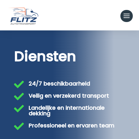
Diensten

24/7 beschikbaarheid

Veilig en verzekerd transport

Landelijke en internationale
dekking

Professioneel en ervaren team